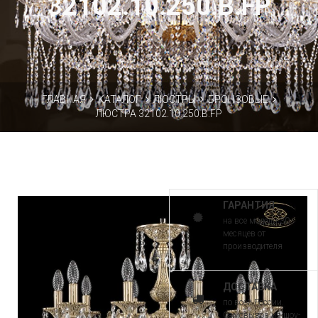
32102.10.250.B.FP
ГЛАВНАЯ
КАТАЛОГ
ЛЮСТРЫ
БРОНЗОВЫЕ
ЛЮСТРА 32102.10.250.B.FP
ГАРАНТИЯ
на все модели 30
месяцев от
производителя
ДОСТАВКА
по всей России.
Самовывоз из шоу-