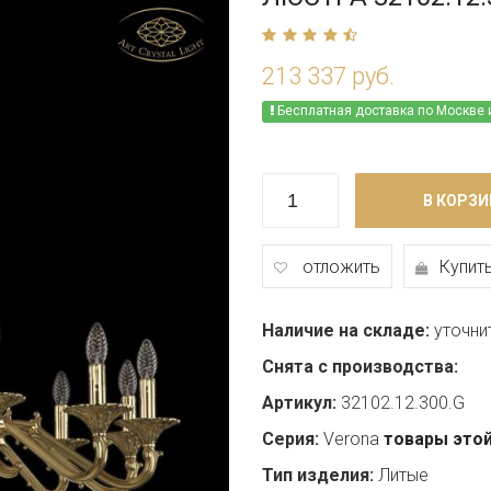
213 337 руб.
Бесплатная доставка по Москве 
В КОРЗИ
отложить
Купить
Наличие на складе:
уточни
Снята с производства:
Артикул:
32102.12.300.G
Серия:
Verona
товары этой
Тип изделия:
Литые