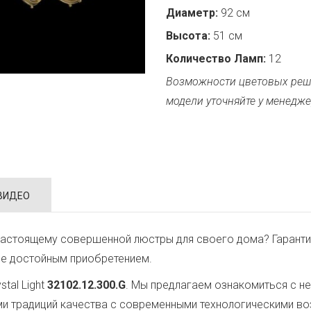
Диаметр:
92 см
Высота:
51 см
Количество Ламп:
12
Возможности цветовых реш
модели уточняйте у менедже
ВИДЕО
настоящему совершенной люстры для своего дома? Гаранти
ее достойным приобретением.
tal Light
32102.12.300.G
. Мы предлагаем ознакомиться с н
ми традиций качества с современными технологическими в