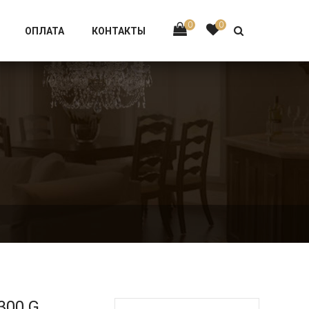
Тел:
+7 926-002-63-43
0
0
ОПЛАТА
КОНТАКТЫ
300.G