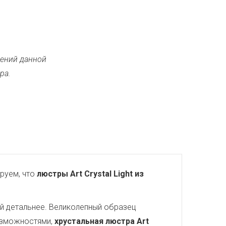
ений данной
ра.
руем, что
люстры Art Crystal Light из
ей детальнее. Великолепный образец
озможностями,
хрустальная люстра Art