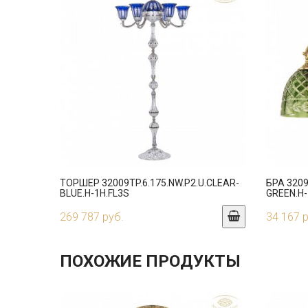
ТОРШЕР 32009TP.6.175.NW.P2.U.CLEAR-
БРА 3209
BLUE.H-1H.FL3S
GREEN.H-
269 787 руб.
34 167 
ПОХОЖИЕ ПРОДУКТЫ