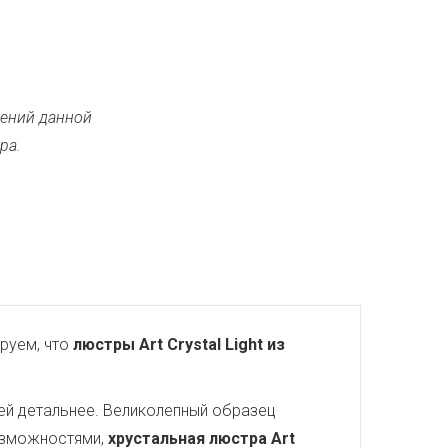
ений данной
ра.
руем, что
люстры Art Crystal Light из
ей детальнее. Великолепный образец
озможностями,
хрустальная люстра Art