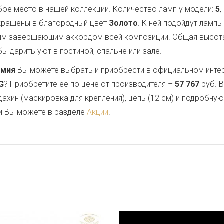
ое место в нашей коллекции. Количество ламп у модели:
5
окрашены в благородный цвет
Золото
. К ней подойдут ламп
им завершающим аккордом всей композиции. Общая высот
ы дарить уют в гостиной, спальне или зале.
емия
Вы можете выбрать и приобрести в официальном инте
.G
? Приобретите ее по цене от производителя –
57 767
руб. 
дахин (маскировка для крепления), цепь (12 см) и подробну
и Вы можете в разделе
Акции
!