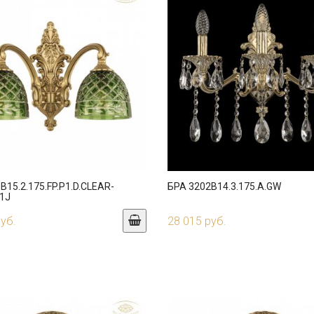
B15.2.175.FP.P1.D.CLEAR-
БРА 3202B14.3.175.A.GW
1J
руб.
28 015 руб.