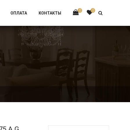
Тел:
+7 926-002-63-43
0
0
ОПЛАТА
КОНТАКТЫ
75.A.G