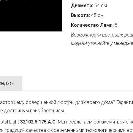
Диаметр:
54 см
Высота:
45 см
Количество Ламп:
5
Возможности цветовых реш
модели уточняйте у менедже
ВИДЕО
настоящему совершенной люстры для своего дома? Гаранти
ее достойным приобретением.
tal Light
32102.5.175.A.G
. Мы предлагаем ознакомиться с н
ми традиций качества с современными технологическими в