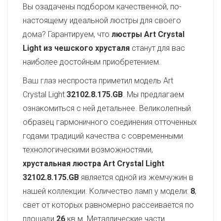
Вы озадачены подбором качественной, по-
настоящему идеальной люстры для своего
дома? Гарантируем, что
люстры Art Crystal
Light из чешского хрусталя
станут для вас
наиболее достойным приобретением.
Ваш глаз неспроста приметил модель Art
Crystal Light
32102.8.175.GB
. Мы предлагаем
ознакомиться с ней детальнее. Великолепный
образец гармоничного соединения отточенных
годами традиций качества с современными
технологическими возможностями,
хрустальная люстра Art Crystal Light
32102.8.175.GB
является одной из жемчужин в
нашей коллекции. Количество ламп у модели:
8
,
свет от которых равномерно рассеивается по
площади
26
кв.м. Металлические части