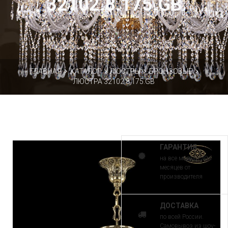
32102.8.175.GB
ГЛАВНАЯ
КАТАЛОГ
ЛЮСТРЫ
БРОНЗОВЫЕ
ЛЮСТРА 32102.8.175.GB
ГАРАНТИЯ
на все модели 30
месяцев от
производителя
ДОСТАВКА
по всей России.
Самовывоз из шоу-