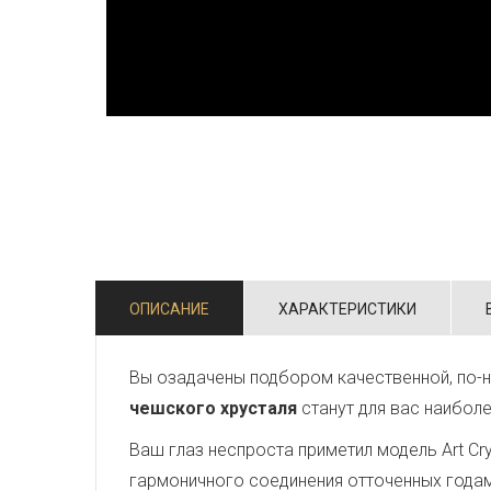
ОПИСАНИЕ
ХАРАКТЕРИСТИКИ
Вы озадачены подбором качественной, по-н
чешского хрусталя
станут для вас наибол
Ваш глаз неспроста приметил модель Art Crys
гармоничного соединения отточенных года