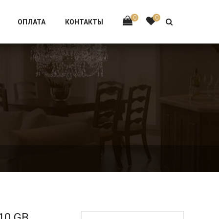
Тел:
+7 926-002-63-43
0
0
ОПЛАТА
КОНТАКТЫ
10.GB