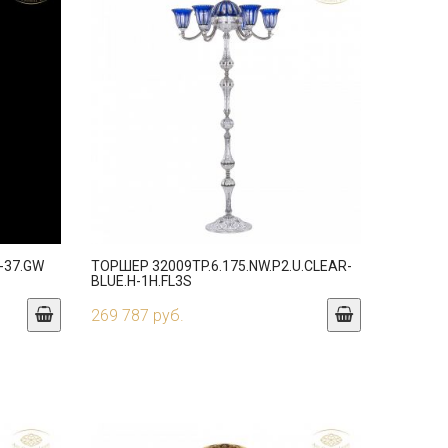
-37.GW
ТОРШЕР 32009TP.6.175.NW.P2.U.CLEAR-
BLUE.H-1H.FL3S
269 787 руб.