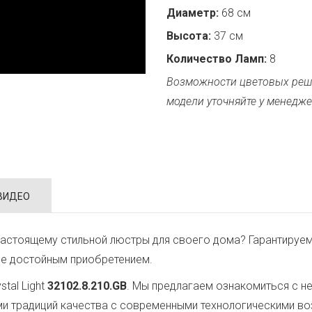
Диаметр:
68 см
Высота:
37 см
Количество Ламп:
8
Возможности цветовых реш
модели уточняйте у менедже
ВИДЕО
астоящему стильной люстры для своего дома? Гарантируем
ее достойным приобретением.
tal Light
32102.8.210.GB
. Мы предлагаем ознакомиться с н
ми традиций качества с современными технологическими в