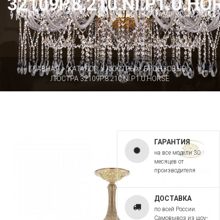
32109P.8.210.NI.P1.U.HO
ГЛАВНАЯ
КАТАЛОГ
ЛЮСТРЫ
БРОНЗОВЫЕ
ЛЮСТРА 32109P.8.210.NI.P1.U.HORSE
ГАРАНТИЯ
на все модели 30
месяцев от
производителя
ДОСТАВКА
по всей России.
Самовывоз из шоу-