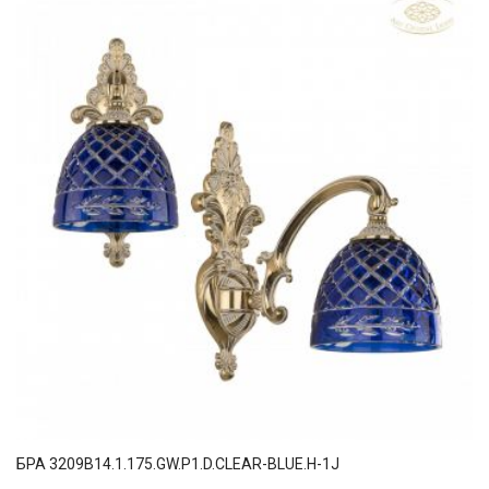
БРА 3209B14.1.175.GW.P1.D.CLEAR-BLUE.H-1J