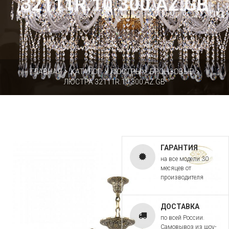
32111R.10.300.AZ.GB
ГЛАВНАЯ
КАТАЛОГ
ЛЮСТРЫ
БРОНЗОВЫЕ
ЛЮСТРА 32111R.10.300.AZ.GB
ГАРАНТИЯ
на все модели 30
месяцев от
производителя
ДОСТАВКА
по всей России.
Самовывоз из шоу-