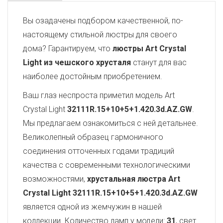
Вы озадачены подбором качественной, по-
настоящему стильной люстры для своего
дома? Гарантируем, что
люстры Art Crystal
Light из чешского хрусталя
станут для вас
наиболее достойным приобретением.
Ваш глаз неспроста приметил модель Art
Crystal Light
32111R.15+10+5+1.420.3d.AZ.GW
.
Мы предлагаем ознакомиться с ней детальнее.
Великолепный образец гармоничного
соединения отточенных годами традиций
качества с современными технологическими
возможностями,
хрустальная люстра Art
Crystal Light
32111R.15+10+5+1.420.3d.AZ.GW
является одной из жемчужин в нашей
коллекции. Количество ламп у модели:
31
, свет