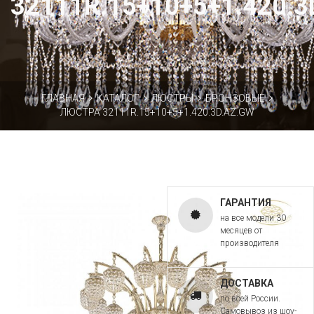
32111R.15+10+5+1.420.3
ГЛАВНАЯ
КАТАЛОГ
ЛЮСТРЫ
БРОНЗОВЫЕ
ЛЮСТРА 32111R.15+10+5+1.420.3D.AZ.GW
ГАРАНТИЯ
на все модели 30
месяцев от
производителя
ДОСТАВКА
по всей России.
Самовывоз из шоу-