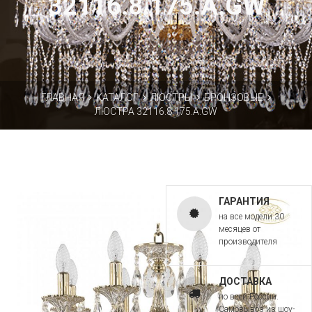
32116.8.175.A.GW
ГЛАВНАЯ
КАТАЛОГ
ЛЮСТРЫ
БРОНЗОВЫЕ
ЛЮСТРА 32116.8.175.A.GW
ГАРАНТИЯ
на все модели 30
месяцев от
производителя
ДОСТАВКА
по всей России.
Самовывоз из шоу-