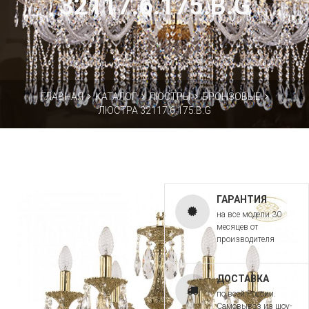
32117.6.175.B.G
ГЛАВНАЯ
КАТАЛОГ
ЛЮСТРЫ
БРОНЗОВЫЕ
ЛЮСТРА 32117.6.175.B.G
ГАРАНТИЯ
на все модели 30
месяцев от
производителя
ДОСТАВКА
по всей России.
Самовывоз из шоу-