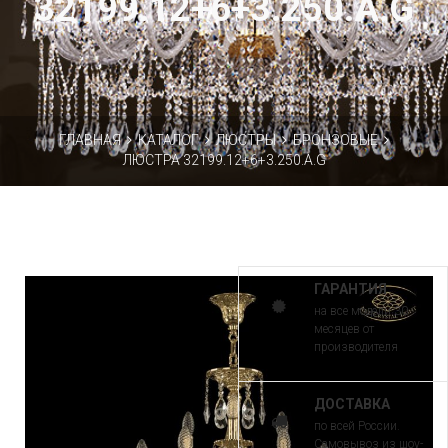
32199.12+6+3.250.A.G
ГЛАВНАЯ
КАТАЛОГ
ЛЮСТРЫ
БРОНЗОВЫЕ
ЛЮСТРА 32199.12+6+3.250.A.G
ГАРАНТИЯ
на все модели 30
месяцев от
производителя
ДОСТАВКА
по всей России.
Самовывоз из шоу-