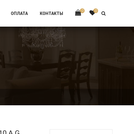
Тел:
+7 926-002-63-43
0
0
ОПЛАТА
КОНТАКТЫ
10.A.G