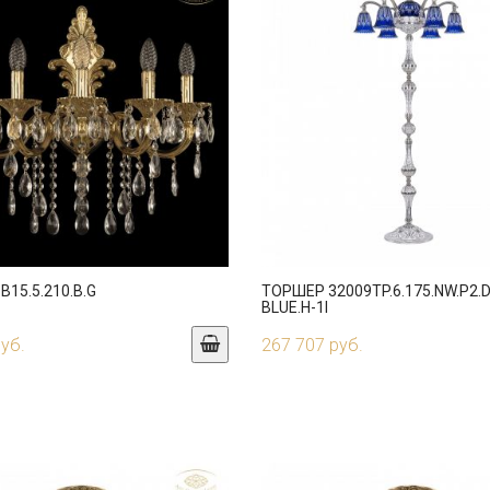
B15.5.210.B.G
ТОРШЕР 32009TP.6.175.NW.P2.D
BLUE.H-1I
руб.
267 707 руб.