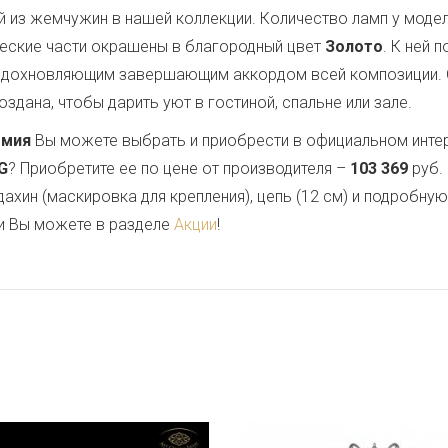
й из жемчужин в нашей коллекции. Количество ламп у моде
ческие части окрашены в благородный цвет
Золото
. К ней 
 вдохновляющим завершающим аккордом всей композиции.
здана, чтобы дарить уют в гостиной, спальне или зале.
емия
Вы можете выбрать и приобрести в официальном инте
.G
? Приобретите ее по цене от производителя –
103 369
руб.
дахин (маскировка для крепления), цепь (12 см) и подробну
и Вы можете в разделе
Акции
!