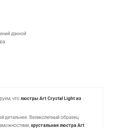
ений данной
ра.
руем, что
люстры Art Crystal Light из
ей детальнее. Великолепный образец
озможностями,
хрустальная люстра Art