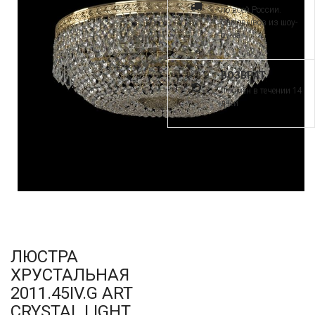
по всей России.
Самовывоз из шоу-
рума
ВОЗВРАТ
и обмен в течении 14
дней
ЛЮСТРА
ХРУСТАЛЬНАЯ
2011.45IV.G ART
CRYSTAL LIGHT