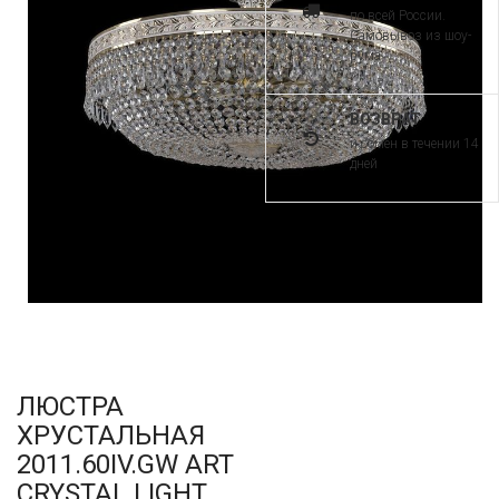
по всей России.
Самовывоз из шоу-
рума
ВОЗВРАТ
и обмен в течении 14
дней
ЛЮСТРА
ХРУСТАЛЬНАЯ
2011.60IV.GW ART
CRYSTAL LIGHT