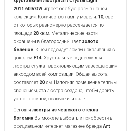
хрустальная люстра Art Crystal Light
2011.60IV.GW
играет особую роль в нашей
коллекции. Количество ламп у модели:
10
, свет
от которых равномерно рассеивается по
площади
28
кв.м. Металлические части
окрашены в благородный цвет
золото
белёное
. К ней подойдут лампы накаливания с
цоколем
E14
. Хрустальные подвески для
люстры служат вдохновляющим завершающим
аккордом всей композиции. Общая высота
составляет
20
см. Наполняя помещение теплым
свечением, эта люстра создана, чтобы дарить
уют в гостиной, спальне или зале.
Сегодня
люстры из чешского стекла
Богемия
Вы можете выбрать и приобрести в
официальном интернет-магазине бренда
Art