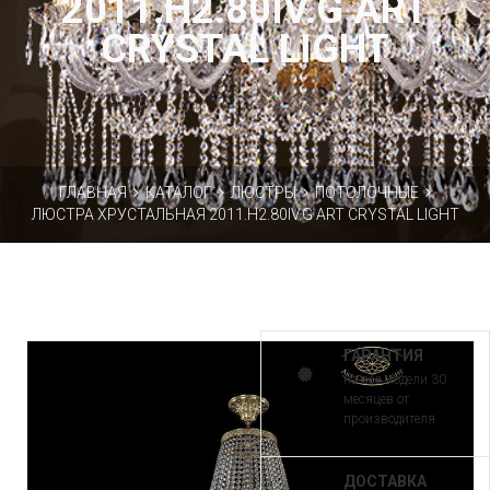
2011.H2.80IV.G ART
CRYSTAL LIGHT
ГЛАВНАЯ
КАТАЛОГ
ЛЮСТРЫ
ПОТОЛОЧНЫЕ
ЛЮСТРА ХРУСТАЛЬНАЯ 2011.H2.80IV.G ART CRYSTAL LIGHT
ГАРАНТИЯ
на все модели 30
месяцев от
производителя
ДОСТАВКА