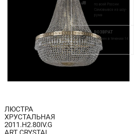
по всей России.
Самовывоз из шоу-
рума
ВОЗВРАТ
и обмен в течении 14
дней
ЛЮСТРА
ХРУСТАЛЬНАЯ
2011.H2.80IV.G
ART CRYSTAL