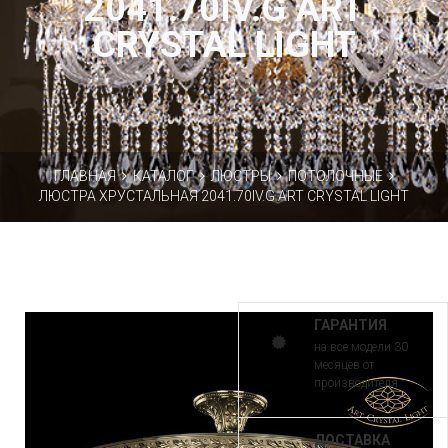
2041.70IV.G ART
CRYSTAL LIGHT
ГЛАВНАЯ
КАТАЛОГ
ЛЮСТРЫ
ПОТОЛОЧНЫЕ
ЛЮСТРА ХРУСТАЛЬНАЯ 2041.70IV.G ART CRYSTAL LIGHT
ГАРАНТИЯ
на все модели 30
месяцев от
производителя
ДОСТАВКА