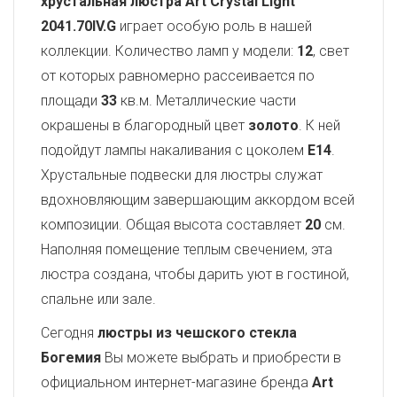
хрустальная люстра Art Crystal Light
2041.70IV.G
играет особую роль в нашей
коллекции. Количество ламп у модели:
12
, свет
от которых равномерно рассеивается по
площади
33
кв.м. Металлические части
окрашены в благородный цвет
золото
. К ней
подойдут лампы накаливания с цоколем
E14
.
Хрустальные подвески для люстры служат
вдохновляющим завершающим аккордом всей
композиции. Общая высота составляет
20
см.
Наполняя помещение теплым свечением, эта
люстра создана, чтобы дарить уют в гостиной,
спальне или зале.
Сегодня
люстры из чешского стекла
Богемия
Вы можете выбрать и приобрести в
официальном интернет-магазине бренда
Art