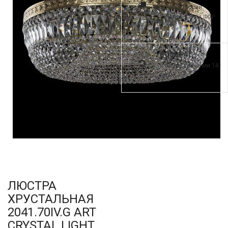
по всей России.
Самовывоз из шоу-
рума
ВОЗВРАТ
и обмен в течении 14
дней
ЛЮСТРА
ХРУСТАЛЬНАЯ
2041.70IV.G ART
CRYSTAL LIGHT