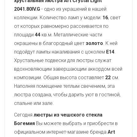
хрустальная люстра Art Crystal Light
2041.80IV.G
- одно из украшений в нашей
коллекции. Количество ламп у модели:
16
, свет
от которых равномерно рассеивается по
площади
44
кв.м. Металлические части
окрашены в благородный цвет
золото
. К ней
подойдут лампы накаливания с цоколем
E14
.
Хрустальные подвески для люстры служат
вдохновляющим завершающим аккордом всей
композиции. Общая высота составляет
22
см.
Наполняя помещение теплым свечением, эта
люстра создана, чтобы дарить уют в гостиной,
спальне или зале.
Сегодня
люстры из чешского стекла
Богемия
Вы можете выбрать и приобрести в
официальном интернет-магазине бренда
Art