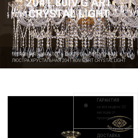
2041.80IV.G ART
CRYSTAL LIGHT
ГЛАВНАЯ
КАТАЛОГ
ЛЮСТРЫ
ПОТОЛОЧНЫЕ
ЛЮСТРА ХРУСТАЛЬНАЯ 2041.80IV.G ART CRYSTAL LIGHT
ГАРАНТИЯ
на все модели 30
месяцев от
производителя
ДОСТАВКА