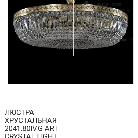
по всей России.
Самовывоз из шоу-
рума
ВОЗВРАТ
и обмен в течении 14
дней
ЛЮСТРА
ХРУСТАЛЬНАЯ
2041.80IV.G ART
CRYSTAL LIGHT