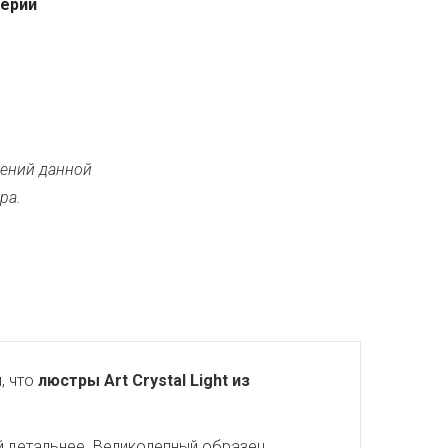
серии
ений данной
ра.
, что
люстры Art Crystal Light из
й детальнее. Великолепный образец