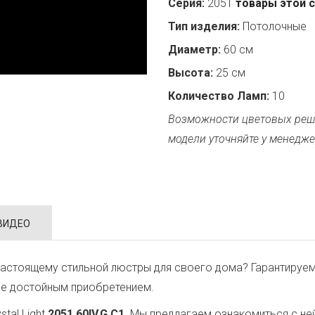
Серия:
2051
товары этой 
Тип изделия:
Потолочные
Диаметр:
60 см
Высота:
25 см
Количество Ламп:
10
Возможности цветовых реш
модели уточняйте у менедже
ВИДЕО
астоящему стильной люстры для своего дома? Гарантируем
ее достойным приобретением.
tal Light
2051.60IV.G.C1
. Мы предлагаем ознакомиться с не