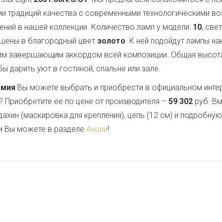
ми традиций качества с современными технологическими в
ений в нашей коллекции. Количество ламп у модели:
10
, све
ашены в благородный цвет
золото
. К ней подойдут лампы н
им завершающим аккордом всей композиции. Общая высот
ы дарить уют в гостиной, спальне или зале.
емия
Вы можете выбрать и приобрести в официальном инте
? Приобретите ее по цене от производителя –
59 302
руб. Вм
дахин (маскировка для крепления), цепь (12 см) и подробну
и Вы можете в разделе
Акции
!