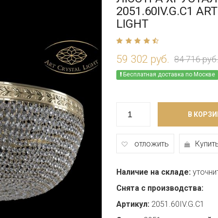
2051.60IV.G.C1 AR
LIGHT
59 302 руб.
84 716 руб.
Бесплатная доставка по Москве
В КОРЗИ
отложить
Купить
Наличие на складе:
уточни
Снята с производства:
Артикул:
2051.60IV.G.C1