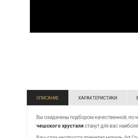
ОПИСАНИЕ
ХАРАКТЕРИСТИКИ
Вы озадачены подбором качественной, по-н
чешского хрусталя
станут для вас наибол
Ваш глаз неспроста приметил модель Art Crys