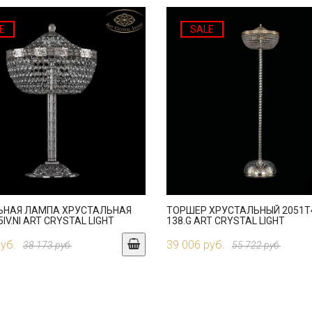
E
SALE
ЬНАЯ ЛАМПА ХРУСТАЛЬНАЯ
ТОРШЕР ХРУСТАЛЬНЫЙ 2051T4
5IV.NI ART CRYSTAL LIGHT
138.G ART CRYSTAL LIGHT
руб.
39 006 руб.
38 173 руб.
55 722 руб.