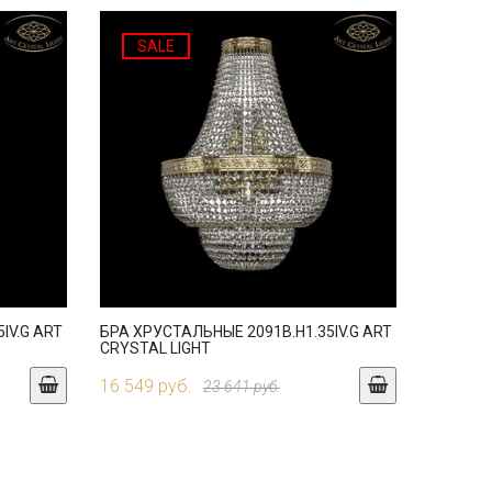
SALE
IV.G ART
БРА ХРУСТАЛЬНЫЕ 2091B.H1.35IV.G ART
CRYSTAL LIGHT
16 549 руб.
23 641 руб.