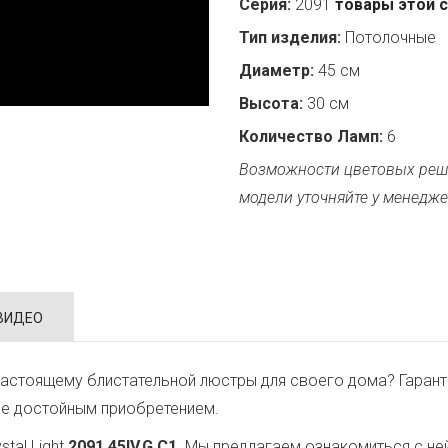
Серия:
2091
товары этой 
Тип изделия:
Потолочные
Диаметр:
45 см
Высота:
30 см
Количество Ламп:
6
Возможности цветовых реш
модели уточняйте у менедже
ВИДЕО
астоящему блистательной люстры для своего дома? Гарант
ее достойным приобретением.
tal Light
2091.45IV.G.C1
. Мы предлагаем ознакомиться с не