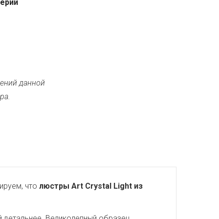
серии
ений данной
ра.
ируем, что
люстры Art Crystal Light из
й детальнее. Великолепный образец