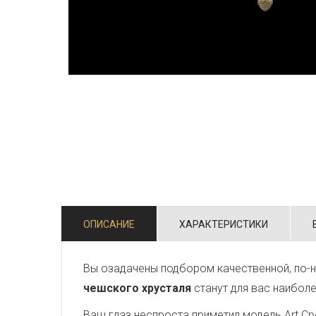
ОПИСАНИЕ
ХАРАКТЕРИСТИКИ
Вы озадачены подбором качественной, по-н
чешского хрусталя
станут для вас наибол
Ваш глаз неспроста приметил модель Art Crys