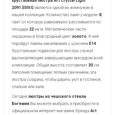
хрустальная люстра Art Crystal Light
2091.55IV.G
является одной из жемчужин в
нашей коллекции. Количество ламп у модели:
8
,
свет от которых равномерно рассеивается по
площади
22
кв.м. Металлические части
окрашены в благородный цвет
золото
. К ней
подойдут лампы накаливания с цоколем
E14
.
Хрустальные подвески для люстры служат
вдохновляющим завершающим аккордом всей
композиции. Общая высота составляет
30
см.
Наполняя помещение теплым свечением, эта
люстра создана, чтобы дарить уют в гостиной,
спальне или зале.
Сегодня
люстры из чешского стекла
Богемия
Вы можете выбрать и приобрести в
официальном интернет-магазине бренда
Art