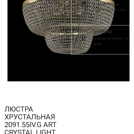
по всей России.
Самовывоз из шоу-
рума
ВОЗВРАТ
и обмен в течении 14
дней
ЛЮСТРА
ХРУСТАЛЬНАЯ
2091.55IV.G ART
CRYSTAL LIGHT