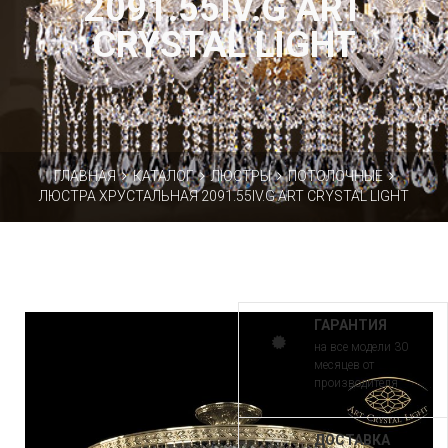
2091.55IV.G ART
CRYSTAL LIGHT
ГЛАВНАЯ
КАТАЛОГ
ЛЮСТРЫ
ПОТОЛОЧНЫЕ
ЛЮСТРА ХРУСТАЛЬНАЯ 2091.55IV.G ART CRYSTAL LIGHT
ГАРАНТИЯ
на все модели 30
месяцев от
производителя
ДОСТАВКА