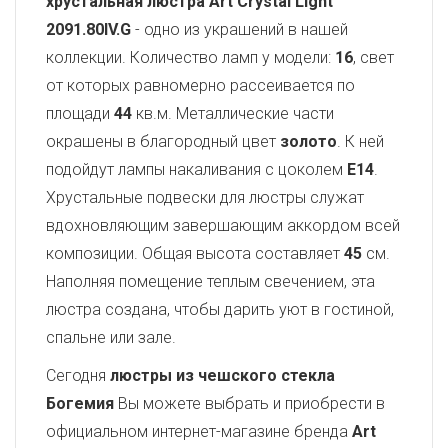
хрустальная люстра Art Crystal Light
2091.80IV.G
- одно из украшений в нашей
коллекции. Количество ламп у модели:
16
, свет
от которых равномерно рассеивается по
площади
44
кв.м. Металлические части
окрашены в благородный цвет
золото
. К ней
подойдут лампы накаливания с цоколем
E14
.
Хрустальные подвески для люстры служат
вдохновляющим завершающим аккордом всей
композиции. Общая высота составляет
45
см.
Наполняя помещение теплым свечением, эта
люстра создана, чтобы дарить уют в гостиной,
спальне или зале.
Сегодня
люстры из чешского стекла
Богемия
Вы можете выбрать и приобрести в
официальном интернет-магазине бренда
Art