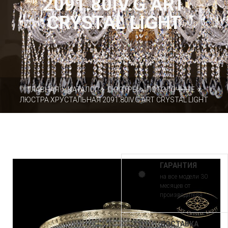
2091.80IV.G ART
CRYSTAL LIGHT
ГЛАВНАЯ
КАТАЛОГ
ЛЮСТРЫ
ПОТОЛОЧНЫЕ
ЛЮСТРА ХРУСТАЛЬНАЯ 2091.80IV.G ART CRYSTAL LIGHT
ГАРАНТИЯ
на все модели 30
месяцев от
производителя
ДОСТАВКА