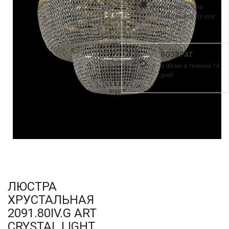
по всей России.
Самовывоз из шоу-
рума
ВОЗВРАТ
и обмен в течении 14
дней
ЛЮСТРА
ХРУСТАЛЬНАЯ
2091.80IV.G ART
CRYSTAL LIGHT