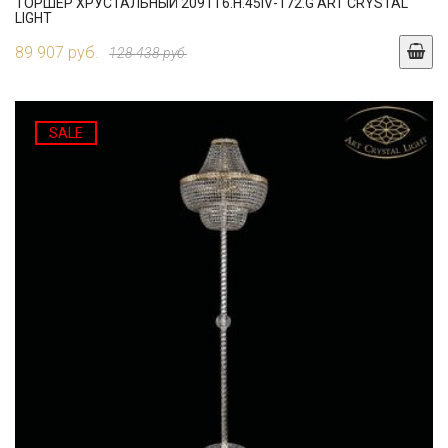
ТОРШЕР ХРУСТАЛЬНЫЙ 2091T6.H.45IV-172.G ART CRYSTAL
LIGHT
89 907 руб.
128 438 руб.
SALE