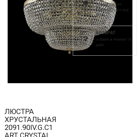
по всей России.
Самовывоз из шоу-
рума
ВОЗВРАТ
и обмен в течении 14
дней
ЛЮСТРА
ХРУСТАЛЬНАЯ
2091.90IV.G.C1
ART CRYSTAL