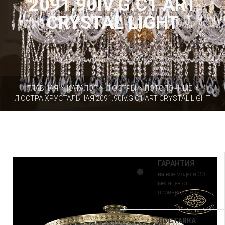
2091.90IV.G.C1 ART
CRYSTAL LIGHT
ГЛАВНАЯ
КАТАЛОГ
ЛЮСТРЫ
ПОТОЛОЧНЫЕ
ЛЮСТРА ХРУСТАЛЬНАЯ 2091.90IV.G.C1 ART CRYSTAL LIGHT
ГАРАНТИЯ
на все модели 30
месяцев от
производителя
ДОСТАВКА