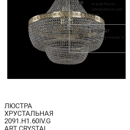
по всей России.
Самовывоз из шоу-
рума
ВОЗВРАТ
и обмен в течении 14
дней
ЛЮСТРА
ХРУСТАЛЬНАЯ
2091.H1.60IV.G
ART CRYSTAL