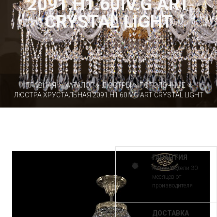
2091.H1.60IV.G ART
CRYSTAL LIGHT
ГЛАВНАЯ
КАТАЛОГ
ЛЮСТРЫ
ПОТОЛОЧНЫЕ
ЛЮСТРА ХРУСТАЛЬНАЯ 2091.H1.60IV.G ART CRYSTAL LIGHT
ГАРАНТИЯ
на все модели 30
месяцев от
производителя
ДОСТАВКА