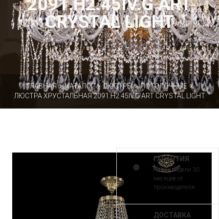
2091.H2.45IV.G ART
CRYSTAL LIGHT
ГЛАВНАЯ
КАТАЛОГ
ЛЮСТРЫ
ПОТОЛОЧНЫЕ
ЛЮСТРА ХРУСТАЛЬНАЯ 2091.H2.45IV.G ART CRYSTAL LIGHT
ГАРАНТИЯ
на все модели 30
месяцев от
производителя
ДОСТАВКА