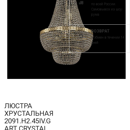
по всей России.
Самовывоз из шоу-
рума
ВОЗВРАТ
и обмен в течении 14
дней
ЛЮСТРА
ХРУСТАЛЬНАЯ
2091.H2.45IV.G
ART CRYSTAL