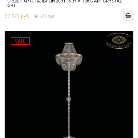
ТОРШЕР ХРУСТАЛЬНЫЙ 2091T6.35IV-138.G ART CRYSTAL
LIGHT
67 671 руб.
96 672 руб.
SALE