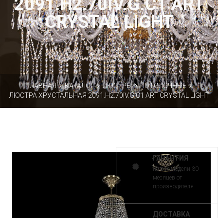
2091.H2.70IV.G.C1 ART
CRYSTAL LIGHT
ГЛАВНАЯ
КАТАЛОГ
ЛЮСТРЫ
ПОТОЛОЧНЫЕ
ЛЮСТРА ХРУСТАЛЬНАЯ 2091.H2.70IV.G.C1 ART CRYSTAL LIGHT
ГАРАНТИЯ
на все модели 30
месяцев от
производителя
ДОСТАВКА