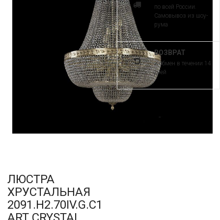
по всей России.
Самовывоз из шоу-
рума
ВОЗВРАТ
и обмен в течении 14
дней
ЛЮСТРА
ХРУСТАЛЬНАЯ
2091.H2.70IV.G.C1
ART CRYSTAL