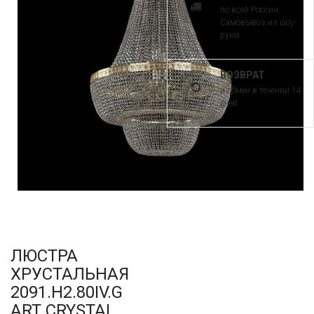
по всей России.
Самовывоз из шоу-
рума
ВОЗВРАТ
и обмен в течении 14
дней
ЛЮСТРА
ХРУСТАЛЬНАЯ
2091.H2.80IV.G
ART CRYSTAL