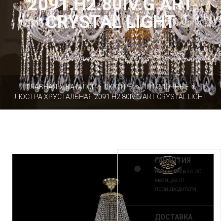
2091.H2.80IV.G ART
CRYSTAL LIGHT
ГЛАВНАЯ
КАТАЛОГ
ЛЮСТРЫ
ПОТОЛОЧНЫЕ
ЛЮСТРА ХРУСТАЛЬНАЯ 2091.H2.80IV.G ART CRYSTAL LIGHT
ГАРАНТИЯ
на все модели 30
месяцев от
производителя
ДОСТАВКА