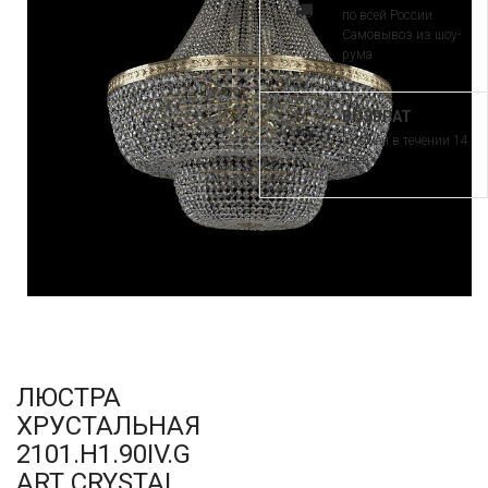
по всей России.
Самовывоз из шоу-
рума
ВОЗВРАТ
и обмен в течении 14
дней
ЛЮСТРА
ХРУСТАЛЬНАЯ
2101.H1.90IV.G
ART CRYSTAL