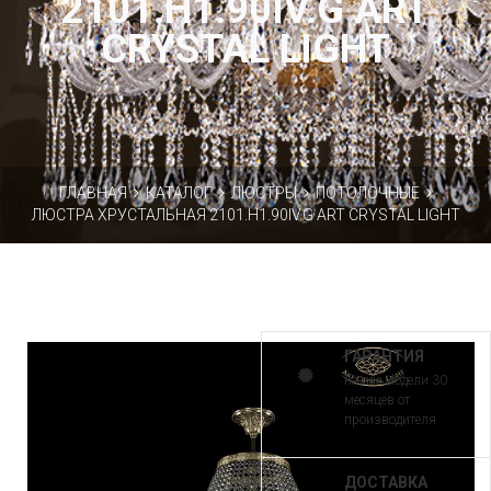
2101.H1.90IV.G ART
CRYSTAL LIGHT
ГЛАВНАЯ
КАТАЛОГ
ЛЮСТРЫ
ПОТОЛОЧНЫЕ
ЛЮСТРА ХРУСТАЛЬНАЯ 2101.H1.90IV.G ART CRYSTAL LIGHT
ГАРАНТИЯ
на все модели 30
месяцев от
производителя
ДОСТАВКА