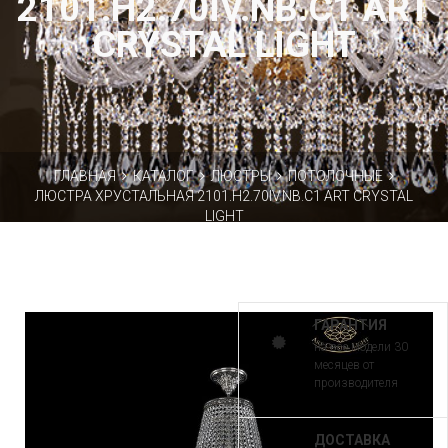
2101.H2.70IV.NB.C1 ART
CRYSTAL LIGHT
ГЛАВНАЯ
КАТАЛОГ
ЛЮСТРЫ
ПОТОЛОЧНЫЕ
ЛЮСТРА ХРУСТАЛЬНАЯ 2101.H2.70IV.NB.C1 ART CRYSTAL
LIGHT
ГАРАНТИЯ
на все модели 30
месяцев от
производителя
ДОСТАВКА