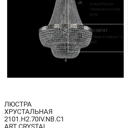
по всей России.
Самовывоз из шоу-
рума
ВОЗВРАТ
и обмен в течении 14
дней
ЛЮСТРА
ХРУСТАЛЬНАЯ
2101.H2.70IV.NB.C1
ART CRYSTAL