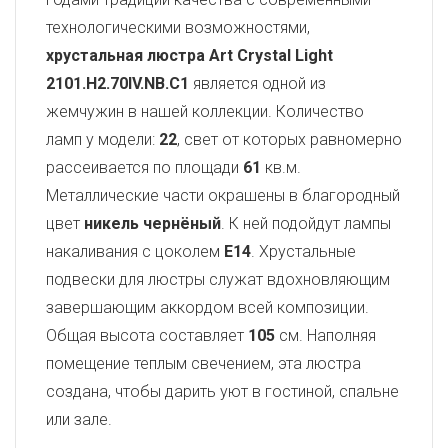
технологическими возможностями,
хрустальная люстра Art Crystal Light
2101.H2.70IV.NB.C1
является одной из
жемчужин в нашей коллекции. Количество
ламп у модели:
22
, свет от которых равномерно
рассеивается по площади
61
кв.м.
Металлические части окрашены в благородный
цвет
никель чернёный
. К ней подойдут лампы
накаливания с цоколем
E14
. Хрустальные
подвески для люстры служат вдохновляющим
завершающим аккордом всей композиции.
Общая высота составляет
105
см. Наполняя
помещение теплым свечением, эта люстра
создана, чтобы дарить уют в гостиной, спальне
или зале.