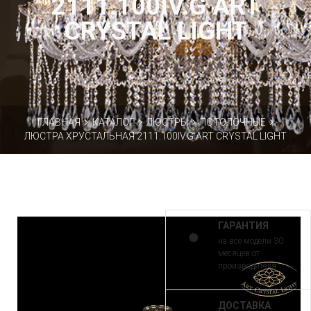
2111.100IV.G ART
CRYSTAL LIGHT
ГЛАВНАЯ
КАТАЛОГ
ЛЮСТРЫ
ПОТОЛОЧНЫЕ
ЛЮСТРА ХРУСТАЛЬНАЯ 2111.100IV.G ART CRYSTAL LIGHT
ГАРАНТИЯ
на все модели 30
месяцев от
производителя
ДОСТАВКА