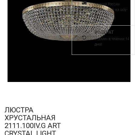
по всей России.
Самовывоз из шоу-
рума
ВОЗВРАТ
и обмен в течении 14
дней
ЛЮСТРА
ХРУСТАЛЬНАЯ
2111.100IV.G ART
CRYSTAL LIGHT