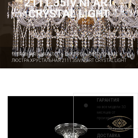
2111.35IV.NI ART
CRYSTAL LIGHT
ГЛАВНАЯ
КАТАЛОГ
ЛЮСТРЫ
ПОТОЛОЧНЫЕ
ЛЮСТРА ХРУСТАЛЬНАЯ 2111.35IV.NI ART CRYSTAL LIGHT
ГАРАНТИЯ
на все модели 30
месяцев от
производителя
ДОСТАВКА