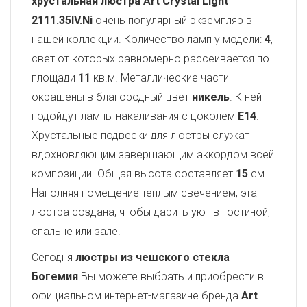
хрустальная люстра Art Crystal Light
2111.35IV.Ni
очень популярный экземпляр в
нашей коллекции. Количество ламп у модели:
4
,
свет от которых равномерно рассеивается по
площади
11
кв.м. Металлические части
окрашены в благородный цвет
никель
. К ней
подойдут лампы накаливания с цоколем
E14
.
Хрустальные подвески для люстры служат
вдохновляющим завершающим аккордом всей
композиции. Общая высота составляет
15
см.
Наполняя помещение теплым свечением, эта
люстра создана, чтобы дарить уют в гостиной,
спальне или зале.
Сегодня
люстры из чешского стекла
Богемия
Вы можете выбрать и приобрести в
официальном интернет-магазине бренда
Art