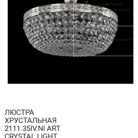
по всей России.
Самовывоз из шоу-
рума
ВОЗВРАТ
и обмен в течении 14
дней
ЛЮСТРА
ХРУСТАЛЬНАЯ
2111.35IV.NI ART
CRYSTAL LIGHT