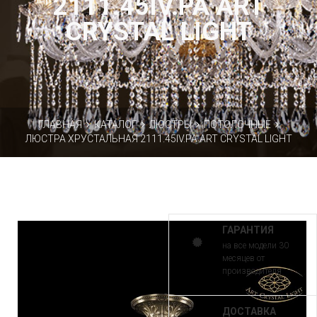
2111.45IV.PA ART
CRYSTAL LIGHT
ГЛАВНАЯ
КАТАЛОГ
ЛЮСТРЫ
ПОТОЛОЧНЫЕ
ЛЮСТРА ХРУСТАЛЬНАЯ 2111.45IV.PA ART CRYSTAL LIGHT
ГАРАНТИЯ
на все модели 30
месяцев от
производителя
ДОСТАВКА