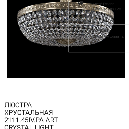
по всей России.
Самовывоз из шоу-
рума
ВОЗВРАТ
и обмен в течении 14
дней
ЛЮСТРА
ХРУСТАЛЬНАЯ
2111.45IV.PA ART
CRYSTAL LIGHT