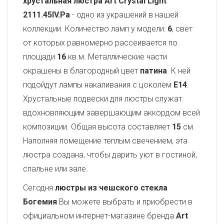
хрустальная люстра Art Crystal Light
2111.45IV.Pa
- одно из украшений в нашей
коллекции. Количество ламп у модели:
6
, свет
от которых равномерно рассеивается по
площади
16
кв.м. Металлические части
окрашены в благородный цвет
патина
. К ней
подойдут лампы накаливания с цоколем
E14
.
Хрустальные подвески для люстры служат
вдохновляющим завершающим аккордом всей
композиции. Общая высота составляет
15
см.
Наполняя помещение теплым свечением, эта
люстра создана, чтобы дарить уют в гостиной,
спальне или зале.
Сегодня
люстры из чешского стекла
Богемия
Вы можете выбрать и приобрести в
официальном интернет-магазине бренда
Art