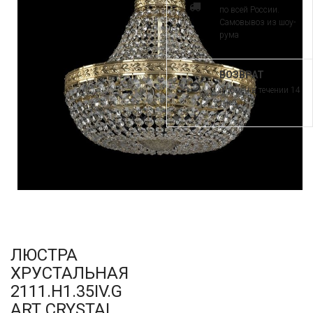
по всей России.
Самовывоз из шоу-
рума
ВОЗВРАТ
и обмен в течении 14
дней
ЛЮСТРА
ХРУСТАЛЬНАЯ
2111.H1.35IV.G
ART CRYSTAL