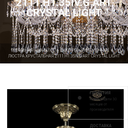
2111.H1.35IV.G ART
CRYSTAL LIGHT
ГЛАВНАЯ
КАТАЛОГ
ЛЮСТРЫ
ПОТОЛОЧНЫЕ
ЛЮСТРА ХРУСТАЛЬНАЯ 2111.H1.35IV.G ART CRYSTAL LIGHT
ГАРАНТИЯ
на все модели 30
месяцев от
производителя
ДОСТАВКА