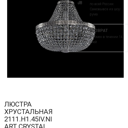
по всей России.
Самовывоз из шоу-
рума
ВОЗВРАТ
и обмен в течении 14
дней
ЛЮСТРА
ХРУСТАЛЬНАЯ
2111.H1.45IV.NI
ART CRYSTAL