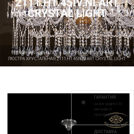
2111.H1.45IV.NI ART
CRYSTAL LIGHT
ГЛАВНАЯ
КАТАЛОГ
ЛЮСТРЫ
ПОТОЛОЧНЫЕ
ЛЮСТРА ХРУСТАЛЬНАЯ 2111.H1.45IV.NI ART CRYSTAL LIGHT
ГАРАНТИЯ
на все модели 30
месяцев от
производителя
ДОСТАВКА