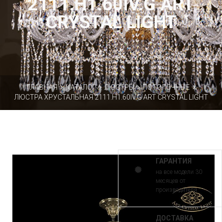
2111.H1.60IV.G ART
CRYSTAL LIGHT
ГЛАВНАЯ
КАТАЛОГ
ЛЮСТРЫ
ПОТОЛОЧНЫЕ
ЛЮСТРА ХРУСТАЛЬНАЯ 2111.H1.60IV.G ART CRYSTAL LIGHT
ГАРАНТИЯ
на все модели 30
месяцев от
производителя
ДОСТАВКА