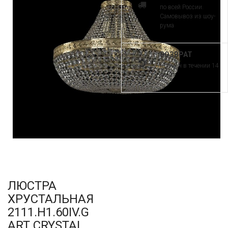
по всей России.
Самовывоз из шоу-
рума
ВОЗВРАТ
и обмен в течении 14
дней
ЛЮСТРА
ХРУСТАЛЬНАЯ
2111.H1.60IV.G
ART CRYSTAL