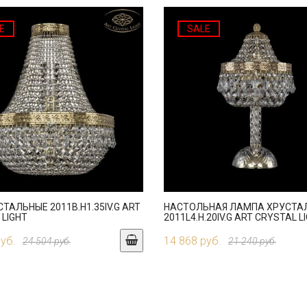
E
SALE
ТАЛЬНЫЕ 2011B.H1.35IV.G ART
НАСТОЛЬНАЯ ЛАМПА ХРУСТА
 LIGHT
2011L4.H.20IV.G ART CRYSTAL L
руб.
14 868 руб.
24 504 руб.
21 240 руб.