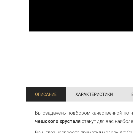
ОПИСАНИЕ
ХАРАКТЕРИСТИКИ
Вы озадачены подбором качественной, по-н
чешского хрусталя
станут для вас наибол
Ваш глаз неспроста приметил модель Art Crys