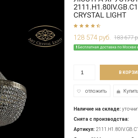
2111.H1.80IV.GB.C
CRYSTAL LIGHT
128 574 руб.
183 677 р
Бесплатная доставка по Москве 
В КОРЗИ
отложить
Купить
Наличие на складе:
уточни
Снята с производства:
Артикул:
2111.H1.80IV.GB.C