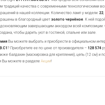
ми традиций качества с современными технологическими в
украшений в нашей коллекции. Количество ламп у модели:
22
окрашены в благородный цвет
золото чернёное
. К ней под
 вдохновляющим завершающим аккордом всей композиции.
здана, чтобы дарить уют в гостиной, спальне или зале.
емия
Вы можете выбрать и приобрести в официальном инте
GB.C1
? Приобретите ее по цене от производителя –
128 574
р
также балдахин (маскировка для крепления), цепь (12 см) и
и Вы можете в разделе
Акции
!