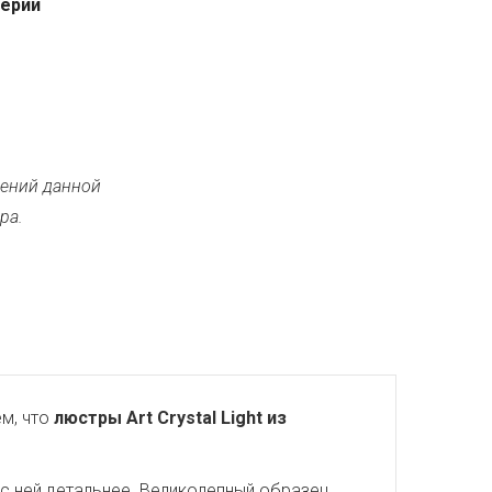
серии
ений данной
ра.
м, что
люстры Art Crystal Light из
с ней детальнее. Великолепный образец