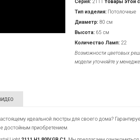
Серия:
2111
товары этой 
Тип изделия:
Потолочные
Диаметр:
80 см
Высота:
65 см
Количество Ламп:
22
Возможности цветовых реш
модели уточняйте у менедже
ВИДЕО
астоящему идеальной люстры для своего дома? Гарантируе
ее достойным приобретением.
tal Light
2111.H1.80IV.GB.C1
. Мы предлагаем ознакомиться 