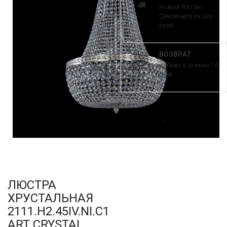
по всей России.
Самовывоз из шоу-
рума
ВОЗВРАТ
и обмен в течении 14
дней
ЛЮСТРА
ХРУСТАЛЬНАЯ
2111.H2.45IV.NI.C1
ART CRYSTAL