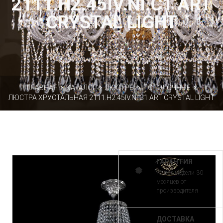
2111.H2.45IV.NI.C1 ART
CRYSTAL LIGHT
ГЛАВНАЯ
КАТАЛОГ
ЛЮСТРЫ
ПОТОЛОЧНЫЕ
ЛЮСТРА ХРУСТАЛЬНАЯ 2111.H2.45IV.NI.C1 ART CRYSTAL LIGHT
ГАРАНТИЯ
на все модели 30
месяцев от
производителя
ДОСТАВКА