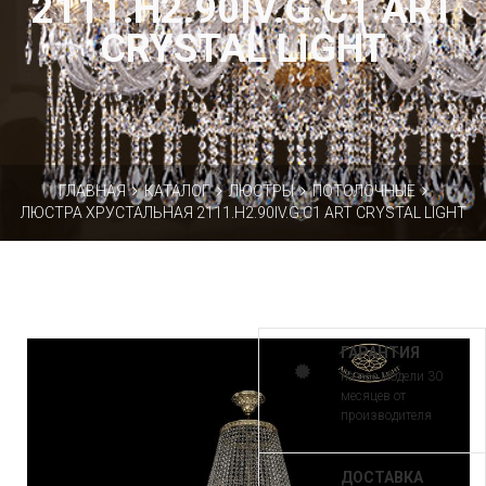
2111.H2.90IV.G.C1 ART
CRYSTAL LIGHT
ГЛАВНАЯ
КАТАЛОГ
ЛЮСТРЫ
ПОТОЛОЧНЫЕ
ЛЮСТРА ХРУСТАЛЬНАЯ 2111.H2.90IV.G.C1 ART CRYSTAL LIGHT
ГАРАНТИЯ
на все модели 30
месяцев от
производителя
ДОСТАВКА