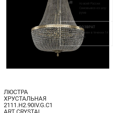
по всей России.
Самовывоз из шоу-
рума
ВОЗВРАТ
и обмен в течении 14
дней
ЛЮСТРА
ХРУСТАЛЬНАЯ
2111.H2.90IV.G.C1
ART CRYSTAL