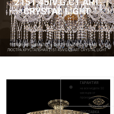
2151.45IV.G.C1 ART
CRYSTAL LIGHT
ГЛАВНАЯ
КАТАЛОГ
ЛЮСТРЫ
ПОТОЛОЧНЫЕ
ЛЮСТРА ХРУСТАЛЬНАЯ 2151.45IV.G.C1 ART CRYSTAL LIGHT
ГАРАНТИЯ
на все модели 30
месяцев от
производителя
ДОСТАВКА