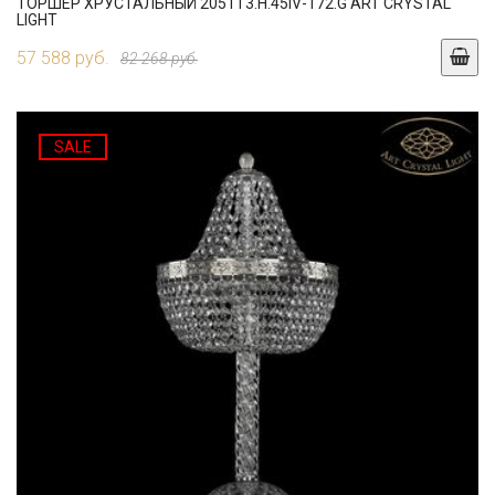
ТОРШЕР ХРУСТАЛЬНЫЙ 2051T3.H.45IV-172.G ART CRYSTAL
LIGHT
57 588 руб.
82 268 руб.
SALE