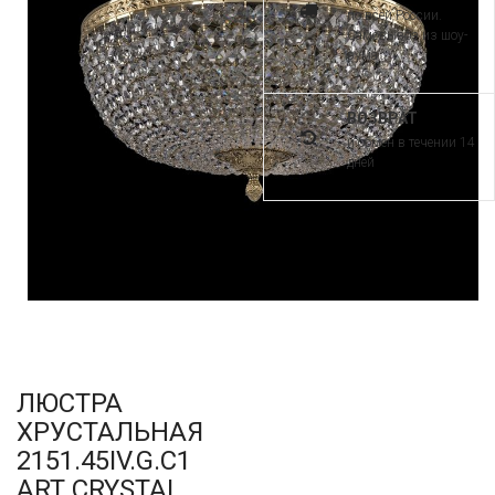
по всей России.
Самовывоз из шоу-
рума
ВОЗВРАТ
и обмен в течении 14
дней
ЛЮСТРА
ХРУСТАЛЬНАЯ
2151.45IV.G.C1
ART CRYSTAL