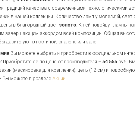
ми традиций качества с современными технологическими в
ений в нашей коллекции. Количество ламп у модели:
8
, свет
ашены в благородный цвет
золото
. К ней подойдут лампы н
им завершающим аккордом всей композиции. Общая высот
ы дарить уют в гостиной, спальне или зале.
емия
Вы можете выбрать и приобрести в официальном инте
? Приобретите ее по цене от производителя –
54 555
руб. Вм
дахин (маскировка для крепления), цепь (12 см) и подробну
и Вы можете в разделе
Акции
!