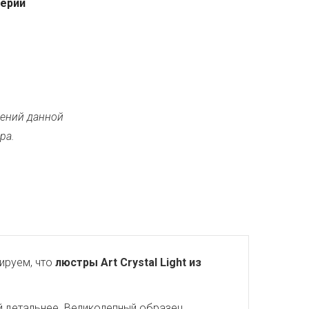
серии
ений данной
ра.
ируем, что
люстры Art Crystal Light из
й детальнее. Великолепный образец