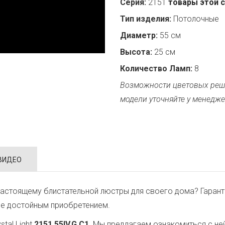
Серия:
2151
товары этой 
Тип изделия:
Потолочные
Диаметр:
55 см
Высота:
25 см
Количество Ламп:
8
Возможности цветовых реш
модели уточняйте у менедже
ВИДЕО
астоящему блистательной люстры для своего дома? Гарант
ее достойным приобретением.
tal Light
2151.55IV.G.C1
. Мы предлагаем ознакомиться с не