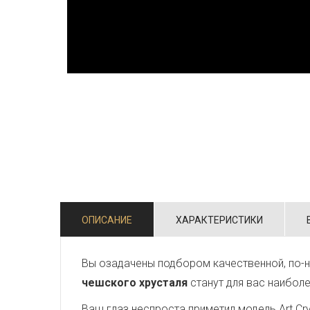
ОПИСАНИЕ
ХАРАКТЕРИСТИКИ
Вы озадачены подбором качественной, по-н
чешского хрусталя
станут для вас наибол
Ваш глаз неспроста приметил модель Art Crys