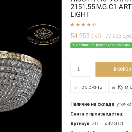
2151.55IV.G.C1 AR
LIGHT
54 555 руб.
77 935 руб.
Бесплатная доставка по Москве
В КОРЗИ
отложить
Купить
Наличие на складе:
уточни
Снята с производства:
Артикул:
2151.55IV.G.C1