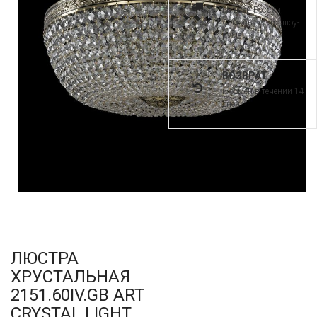
по всей России.
Самовывоз из шоу-
рума
ВОЗВРАТ
и обмен в течении 14
дней
ЛЮСТРА
ХРУСТАЛЬНАЯ
2151.60IV.GB ART
CRYSTAL LIGHT