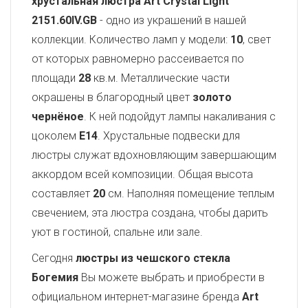
хрустальная люстра Art Crystal Light
2151.60IV.GB
- одно из украшений в нашей
коллекции. Количество ламп у модели:
10
, свет
от которых равномерно рассеивается по
площади
28
кв.м. Металлические части
окрашены в благородный цвет
золото
чернёное
. К ней подойдут лампы накаливания с
цоколем
E14
. Хрустальные подвески для
люстры служат вдохновляющим завершающим
аккордом всей композиции. Общая высота
составляет
20
см. Наполняя помещение теплым
свечением, эта люстра создана, чтобы дарить
уют в гостиной, спальне или зале.
Сегодня
люстры из чешского стекла
Богемия
Вы можете выбрать и приобрести в
официальном интернет-магазине бренда
Art