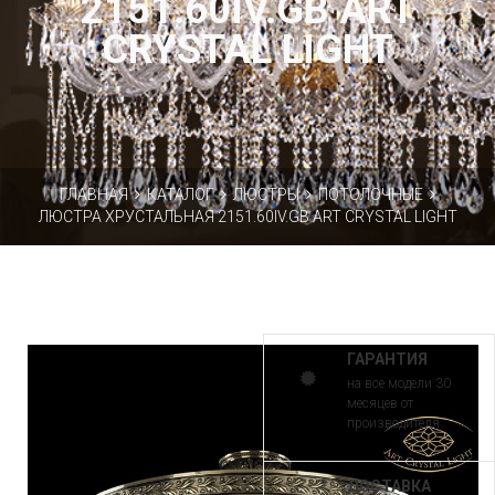
2151.60IV.GB ART
CRYSTAL LIGHT
ГЛАВНАЯ
КАТАЛОГ
ЛЮСТРЫ
ПОТОЛОЧНЫЕ
ЛЮСТРА ХРУСТАЛЬНАЯ 2151.60IV.GB ART CRYSTAL LIGHT
ГАРАНТИЯ
на все модели 30
месяцев от
производителя
ДОСТАВКА