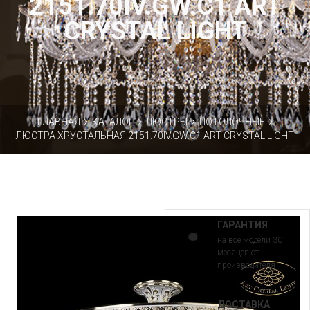
2151.70IV.GW.C1 ART
CRYSTAL LIGHT
ГЛАВНАЯ
КАТАЛОГ
ЛЮСТРЫ
ПОТОЛОЧНЫЕ
ЛЮСТРА ХРУСТАЛЬНАЯ 2151.70IV.GW.C1 ART CRYSTAL LIGHT
ГАРАНТИЯ
на все модели 30
месяцев от
производителя
ДОСТАВКА