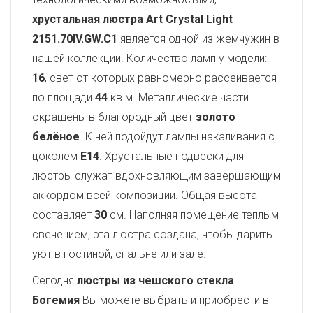
хрустальная люстра Art Crystal Light
2151.70IV.GW.C1
является одной из жемчужин в
нашей коллекции. Количество ламп у модели:
16
, свет от которых равномерно рассеивается
по площади
44
кв.м. Металлические части
окрашены в благородный цвет
золото
белёное
. К ней подойдут лампы накаливания с
цоколем
E14
. Хрустальные подвески для
люстры служат вдохновляющим завершающим
аккордом всей композиции. Общая высота
составляет
30
см. Наполняя помещение теплым
свечением, эта люстра создана, чтобы дарить
уют в гостиной, спальне или зале.
Сегодня
люстры из чешского стекла
Богемия
Вы можете выбрать и приобрести в