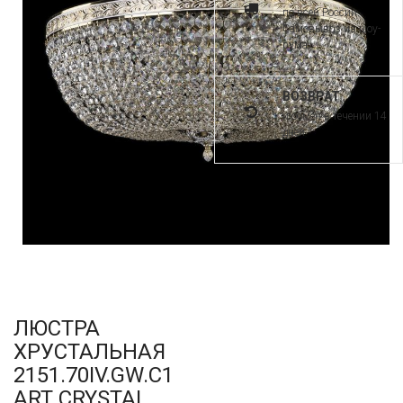
по всей России.
Самовывоз из шоу-
рума
ВОЗВРАТ
и обмен в течении 14
дней
ЛЮСТРА
ХРУСТАЛЬНАЯ
2151.70IV.GW.C1
ART CRYSTAL