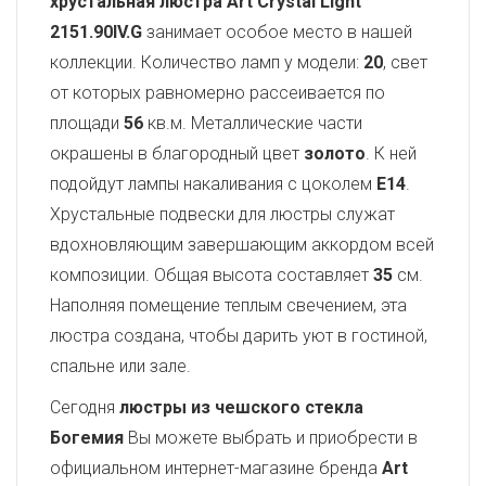
хрустальная люстра Art Crystal Light
2151.90IV.G
занимает особое место в нашей
коллекции. Количество ламп у модели:
20
, свет
от которых равномерно рассеивается по
площади
56
кв.м. Металлические части
окрашены в благородный цвет
золото
. К ней
подойдут лампы накаливания с цоколем
E14
.
Хрустальные подвески для люстры служат
вдохновляющим завершающим аккордом всей
композиции. Общая высота составляет
35
см.
Наполняя помещение теплым свечением, эта
люстра создана, чтобы дарить уют в гостиной,
спальне или зале.
Сегодня
люстры из чешского стекла
Богемия
Вы можете выбрать и приобрести в
официальном интернет-магазине бренда
Art