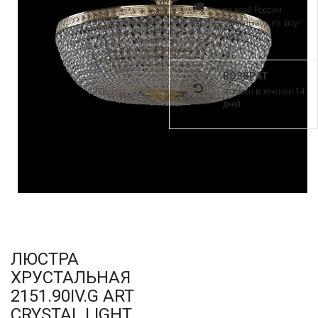
по всей России.
Самовывоз из шоу-
рума
ВОЗВРАТ
и обмен в течении 14
дней
ЛЮСТРА
ХРУСТАЛЬНАЯ
2151.90IV.G ART
CRYSTAL LIGHT