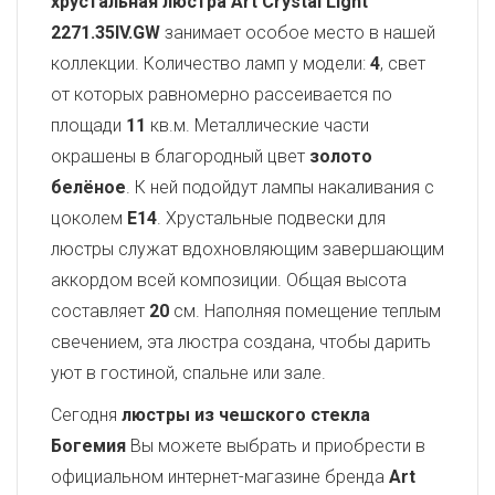
хрустальная люстра Art Crystal Light
2271.35IV.GW
занимает особое место в нашей
коллекции. Количество ламп у модели:
4
, свет
от которых равномерно рассеивается по
площади
11
кв.м. Металлические части
окрашены в благородный цвет
золото
белёное
. К ней подойдут лампы накаливания с
цоколем
E14
. Хрустальные подвески для
люстры служат вдохновляющим завершающим
аккордом всей композиции. Общая высота
составляет
20
см. Наполняя помещение теплым
свечением, эта люстра создана, чтобы дарить
уют в гостиной, спальне или зале.
Сегодня
люстры из чешского стекла
Богемия
Вы можете выбрать и приобрести в
официальном интернет-магазине бренда
Art