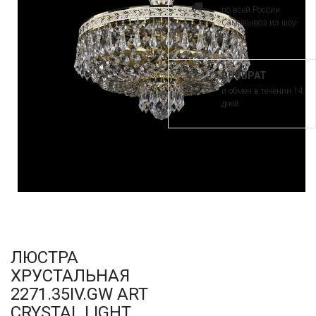
по всей России.
Самовывоз из шоу-
рума
ВОЗВРАТ
и обмен в течении 14
дней
ЛЮСТРА
ХРУСТАЛЬНАЯ
2271.35IV.GW ART
CRYSTAL LIGHT