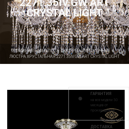
2271.35IV.GW ART
CRYSTAL LIGHT
ГЛАВНАЯ
КАТАЛОГ
ЛЮСТРЫ
ПОТОЛОЧНЫЕ
ЛЮСТРА ХРУСТАЛЬНАЯ 2271.35IV.GW ART CRYSTAL LIGHT
ГАРАНТИЯ
на все модели 30
месяцев от
производителя
ДОСТАВКА