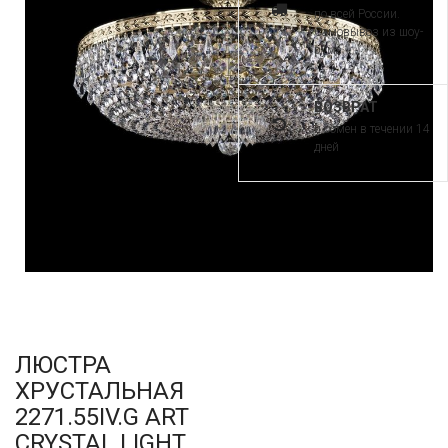
по всей России.
Самовывоз из шоу-
рума
ВОЗВРАТ
и обмен в течении 14
дней
ЛЮСТРА
ХРУСТАЛЬНАЯ
2271.55IV.G ART
CRYSTAL LIGHT