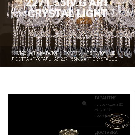
2271.55IV.G ART
CRYSTAL LIGHT
ГЛАВНАЯ
КАТАЛОГ
ЛЮСТРЫ
ПОТОЛОЧНЫЕ
ЛЮСТРА ХРУСТАЛЬНАЯ 2271.55IV.G ART CRYSTAL LIGHT
ГАРАНТИЯ
на все модели 30
месяцев от
производителя
ДОСТАВКА