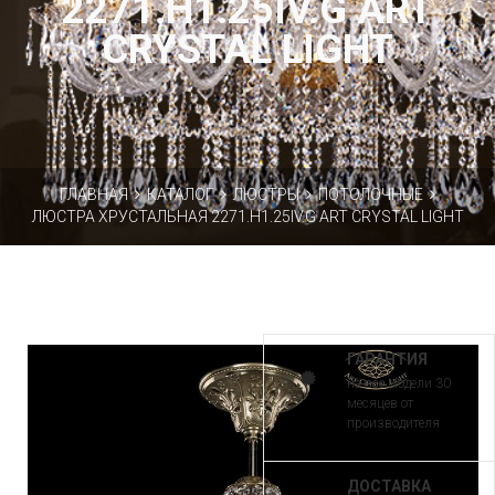
2271.H1.25IV.G ART
CRYSTAL LIGHT
ГЛАВНАЯ
КАТАЛОГ
ЛЮСТРЫ
ПОТОЛОЧНЫЕ
ЛЮСТРА ХРУСТАЛЬНАЯ 2271.H1.25IV.G ART CRYSTAL LIGHT
ГАРАНТИЯ
на все модели 30
месяцев от
производителя
ДОСТАВКА