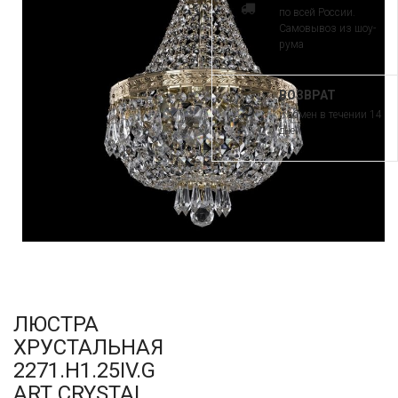
по всей России.
Самовывоз из шоу-
рума
ВОЗВРАТ
и обмен в течении 14
дней
ЛЮСТРА
ХРУСТАЛЬНАЯ
2271.H1.25IV.G
ART CRYSTAL