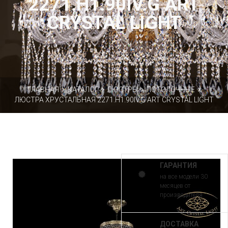
2271.H1.90IV.G ART
CRYSTAL LIGHT
ГЛАВНАЯ
КАТАЛОГ
ЛЮСТРЫ
ПОТОЛОЧНЫЕ
ЛЮСТРА ХРУСТАЛЬНАЯ 2271.H1.90IV.G ART CRYSTAL LIGHT
ГАРАНТИЯ
на все модели 30
месяцев от
производителя
ДОСТАВКА