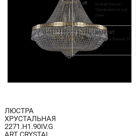
по всей России.
Самовывоз из шоу-
рума
ВОЗВРАТ
и обмен в течении 14
дней
ЛЮСТРА
ХРУСТАЛЬНАЯ
2271.H1.90IV.G
ART CRYSTAL