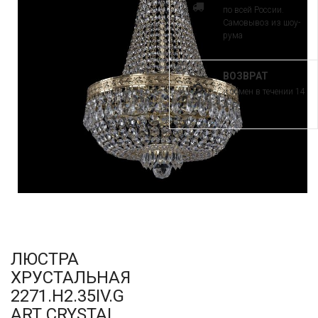
по всей России.
Самовывоз из шоу-
рума
ВОЗВРАТ
и обмен в течении 14
дней
ЛЮСТРА
ХРУСТАЛЬНАЯ
2271.H2.35IV.G
ART CRYSTAL