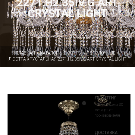
2271.H2.35IV.G ART
CRYSTAL LIGHT
ГЛАВНАЯ
КАТАЛОГ
ЛЮСТРЫ
ПОТОЛОЧНЫЕ
ЛЮСТРА ХРУСТАЛЬНАЯ 2271.H2.35IV.G ART CRYSTAL LIGHT
ГАРАНТИЯ
на все модели 30
месяцев от
производителя
ДОСТАВКА