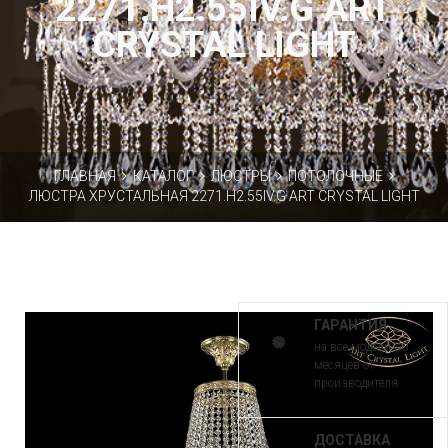
2271.H2.55IV.G ART
CRYSTAL LIGHT
ГЛАВНАЯ
КАТАЛОГ
ЛЮСТРЫ
ПОТОЛОЧНЫЕ
ЛЮСТРА ХРУСТАЛЬНАЯ 2271.H2.55IV.G ART CRYSTAL LIGHT
ГАРАНТИЯ
на все модели 30
месяцев от
производителя
ДОСТАВКА