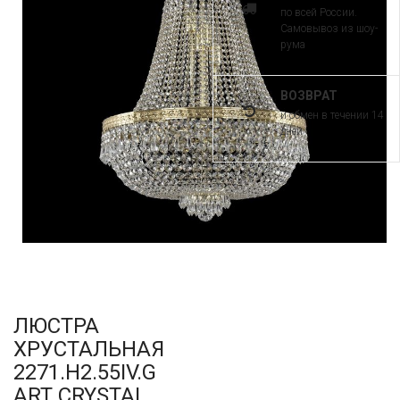
по всей России.
Самовывоз из шоу-
рума
ВОЗВРАТ
и обмен в течении 14
дней
ЛЮСТРА
ХРУСТАЛЬНАЯ
2271.H2.55IV.G
ART CRYSTAL