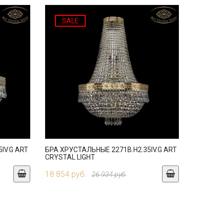
SALE
IV.G ART
БРА ХРУСТАЛЬНЫЕ 2271B.H2.35IV.G ART
CRYSTAL LIGHT
18 854 руб.
26 934 руб.