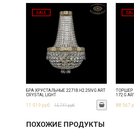
SALE
SAL
БРА ХРУСТАЛЬНЫЕ 2271B.H2.25IV.G ART
ТОРШЕР 
CRYSTAL LIGHT
172.G AR
11 019 руб.
88 567 
15 741 руб.
ПОХОЖИЕ ПРОДУКТЫ