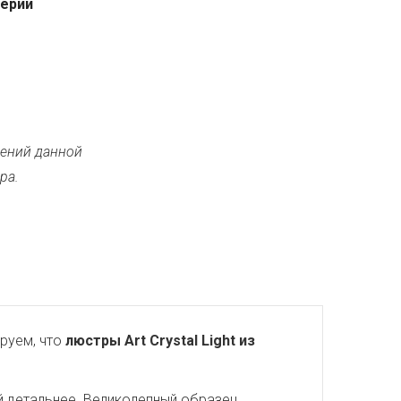
серии
ений данной
ра.
руем, что
люстры Art Crystal Light из
й детальнее. Великолепный образец