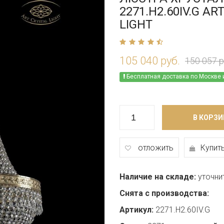
2271.H2.60IV.G AR
LIGHT
105 040 руб.
150 057 р
Бесплатная доставка по Москве 
В КОРЗИ
отложить
Купить
Наличие на складе:
уточни
Снята с производства:
Артикул:
2271.H2.60IV.G