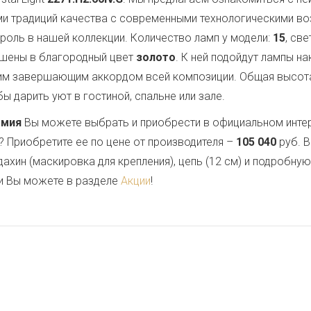
ми традиций качества с современными технологическими в
роль в нашей коллекции. Количество ламп у модели:
15
, св
ашены в благородный цвет
золото
. К ней подойдут лампы н
им завершающим аккордом всей композиции. Общая высот
ы дарить уют в гостиной, спальне или зале.
емия
Вы можете выбрать и приобрести в официальном инте
? Приобретите ее по цене от производителя –
105 040
руб. В
дахин (маскировка для крепления), цепь (12 см) и подробну
и Вы можете в разделе
Акции
!