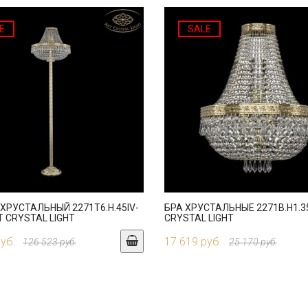
E
SALE
ХРУСТАЛЬНЫЙ 2271T6.H.45IV-
БРА ХРУСТАЛЬНЫЕ 2271B.H1.35
T CRYSTAL LIGHT
CRYSTAL LIGHT
руб.
17 619 руб.
126 523 руб.
25 170 руб.