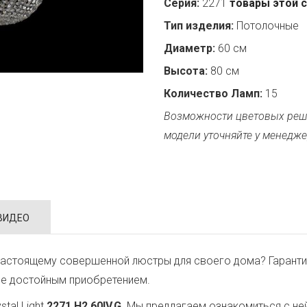
Серия:
2271
товары этой 
Тип изделия:
Потолочные
Диаметр:
60 см
Высота:
80 см
Количество Ламп:
15
Возможности цветовых реш
модели уточняйте у менедже
ВИДЕО
настоящему совершенной люстры для своего дома? Гаранти
ее достойным приобретением.
tal Light
2271.H2.60IV.G
. Мы предлагаем ознакомиться с не