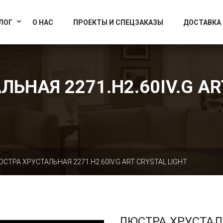
info@artcrystallight.ru
Доставка по всей России
ЛОГ
О НАС
ПРОЕКТЫ И СПЕЦЗАКАЗЫ
ДОСТАВКА
ЬНАЯ 2271.H2.60IV.G AR
ЮСТРА ХРУСТАЛЬНАЯ 2271.H2.60IV.G ART CRYSTAL LIGHT
ЛЮСТРА ХРУСТА