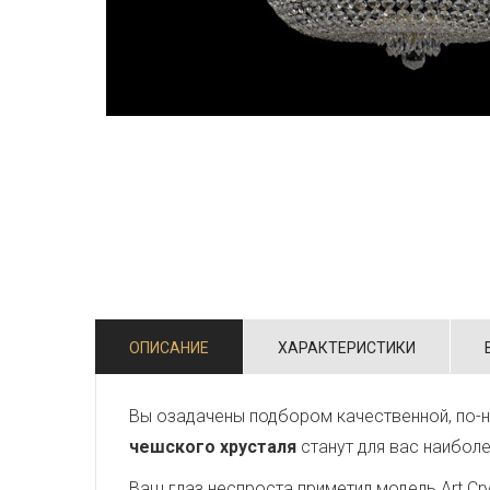
ОПИСАНИЕ
ХАРАКТЕРИСТИКИ
Вы озадачены подбором качественной, по-
чешского хрусталя
станут для вас наибол
Ваш глаз неспроста приметил модель Art Crys